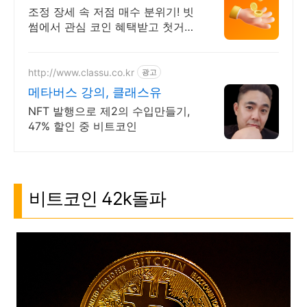
시 5만원 혜택
조정 장세 속 저점 매수 분위기! 빗
썸에서 관심 코인 혜택받고 첫거래
하세요
http://www.classu.co.kr
광고
메타버스 강의, 클래스유
NFT 발행으로 제2의 수입만들기,
47% 할인 중 비트코인
비트코인 42k돌파