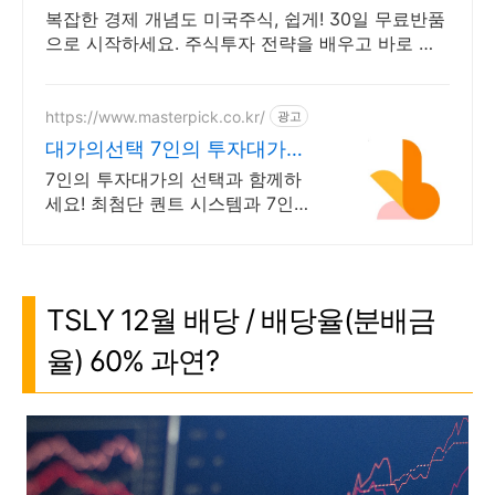
복잡한 경제 개념도 미국주식, 쉽게! 30일 무료반품
으로 시작하세요. 주식투자 전략을 배우고 바로 실
천! 오늘주문 내일도착 로켓배송으로 시작하세요.
https://www.masterpick.co.kr/
광고
대가의선택 7인의 투자대가와
함께하세요
7인의 투자대가의 선택과 함께하
세요! 최첨단 퀀트 시스템과 7인의
투자대가의 투자공식을 접목! 종목
진단부터 투자점수까지
TSLY 12월 배당 / 배당율(분배금
율) 60% 과연?