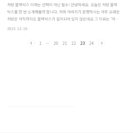
차량 블랙박스 이제는 선택이 아닌 필수! 안녕하세요. 오늘은 차량 블랙
박스를 한 번 소개해볼까 합니다. 저희 아버지가 운행하시는 아주 오래된
차량은 아직까지도 블랙박스가 설치되어 있지 않은데요 그 이유는 '어차
피 다른사람들이 다 설치하고 있어서 문제 없다'는 것입니다. 그만큼 블
2023. 12. 10.
랙박스는 이제 선택이 아닌 필수가 된 것 같습니다. 저희 아버지야 수십
년 무사고에 지금은 차량을 잘 운행하지도 않으셔서 걱정도 없겠지만 저
1
···
20
21
22
23
24
같은 초보자나 차량 이용이 많으신 분들은 필히 블랙박스를 구입하셔야
겠습니다. 차량용 블랙박스 추천 사실, 요즘 신차를 구입할때는 대부분
옵션에 포함되어 있거나 차량 딜러의 도움으로 무상으로 블랙박스를 설
치하기 때문에 예전보다 찾는 사람은 줄어든 것 같습니다. 그래서인지 요
즘 인기있는 블랙박스는..